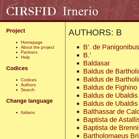
AUTHORS: B
Project
Homepage
B'. de Panigonibu
About the project
Partners
B.'
Help
Baldasar
Codices
Baldus de Bartholi
Baldus de Bartholin
Codices
Authors
Baldus de Fighino
Search
Baldus de Ubaldis
Change language
Baldus de Ubaldis 
Balthassar de Cald
Italiano
Baptista de Astall
Baptista de Brenn
Bartholomaeus Bri